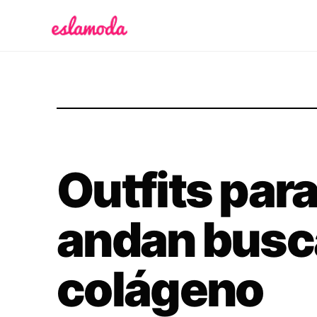
Es la Moda
Outfits para
andan busc
colágeno