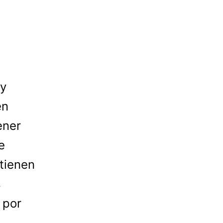
 y
en
ener
e
tienen
s
 por