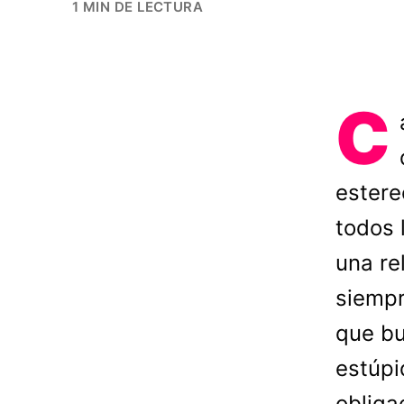
1 MIN DE LECTURA
C
estere
todos 
una re
siempr
que bu
estúpi
obliga