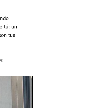
endo
e tú; un
son tus
ba.