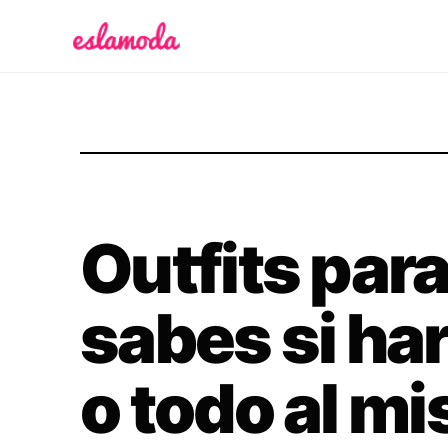
Es la Moda
Outfits par
sabes si hará
o todo al m