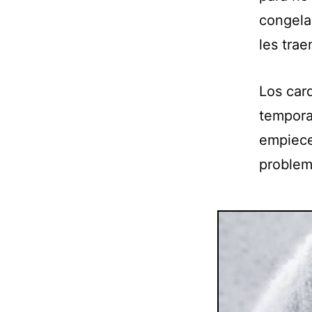
congela
les tra
Los card
tempora
empiece
problem