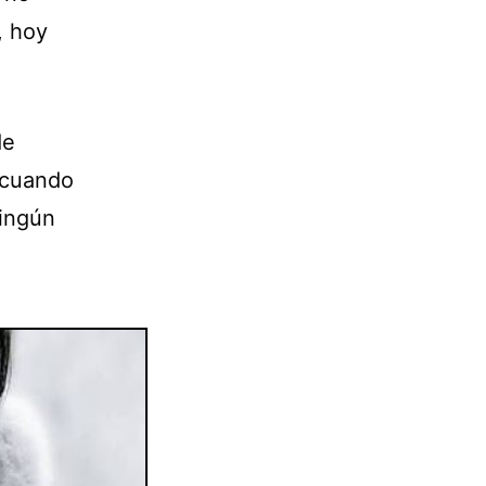
, hoy
de
í cuando
ningún