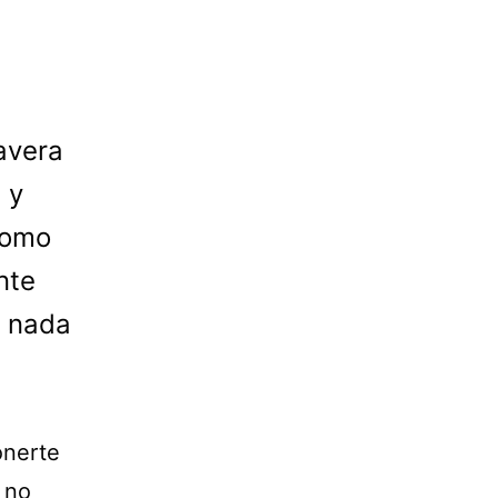
avera
 y
como
nte
a nada
onerte
 no