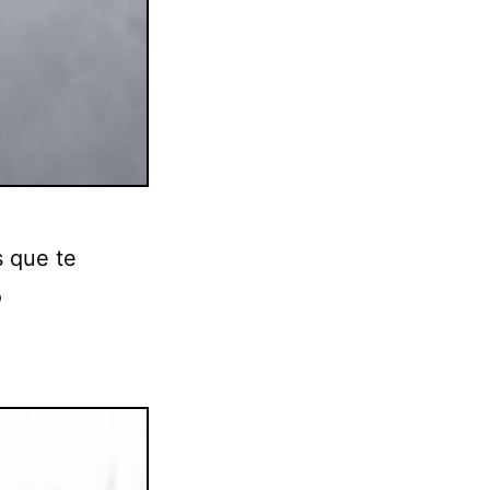
s que te
o