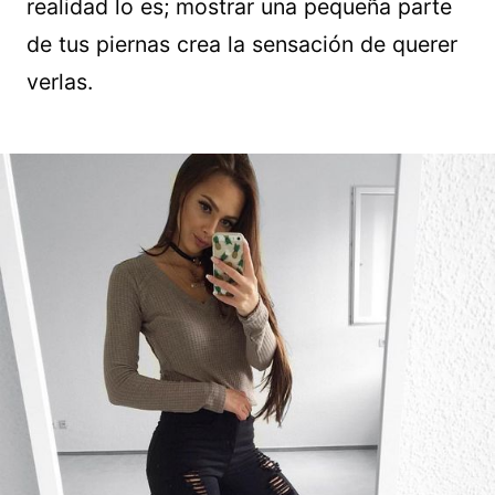
realidad lo es; mostrar una pequeña parte
de tus piernas crea la sensación de querer
verlas.