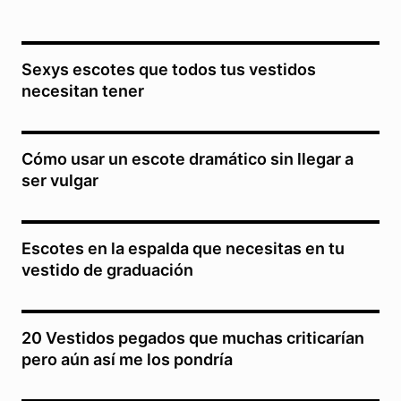
Sexys escotes que todos tus vestidos
necesitan tener
Cómo usar un escote dramático sin llegar a
ser vulgar
Escotes en la espalda que necesitas en tu
vestido de graduación
20 Vestidos pegados que muchas criticarían
pero aún así me los pondría