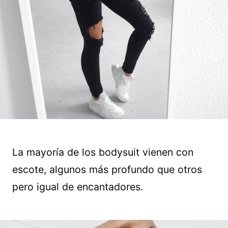
La mayoría de los bodysuit vienen con
escote, algunos más profundo que otros
pero igual de encantadores.