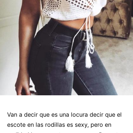
Van a decir que es una locura decir que el
escote en las rodillas es sexy, pero en