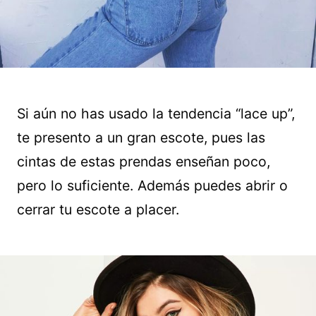
Si aún no has usado la tendencia “lace up”,
te presento a un gran escote, pues las
cintas de estas prendas enseñan poco,
pero lo suficiente. Además puedes abrir o
cerrar tu escote a placer.