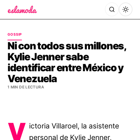
Es la Moda
GOSSIP
Ni con todos sus millones,
Kylie Jenner sabe
identificar entre México y
Venezuela
1 MIN DE LECTURA
V
ictoria Villaroel, la asistente
personal de Kylie Jenner,