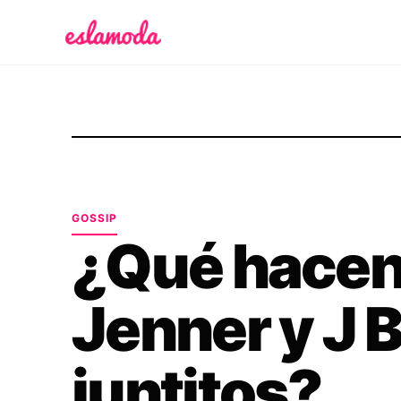
Es la Moda
GOSSIP
¿Qué hacen
Jenner y J B
juntitos?