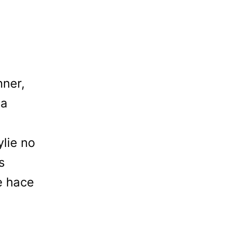
nner,
ha
ylie no
s
ue hace