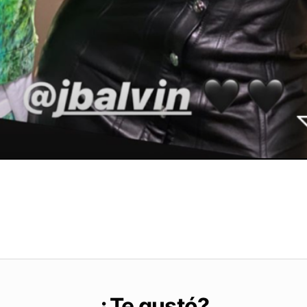
¿Te gustó?