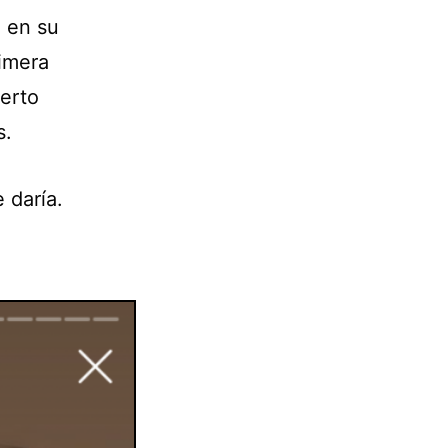
 en su
rimera
ierto
s.
 daría.