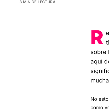
3 MIN DE LECTURA
R
e
t
sobre 
aquí d
signif
muchas
No esto
como yo