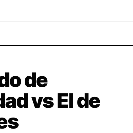
ado de
ad vs El de
es