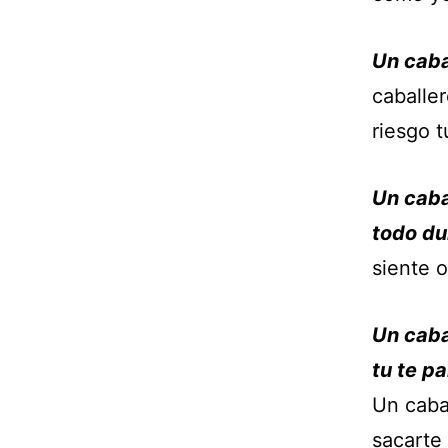
Un caba
caballe
riesgo t
Un caba
todo du
siente o
Un caba
tu te p
Un cabal
sacarte 