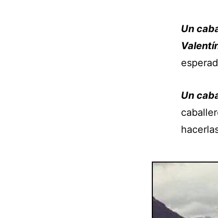
Un caba
Valentí
esperad
Un caba
caballe
hacerlas