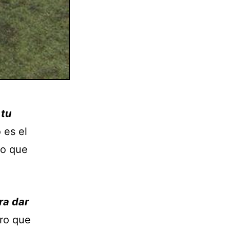
 tu
 es el
to que
ra dar
aro que