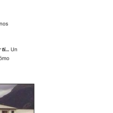
enos
 ti…
Un
cómo