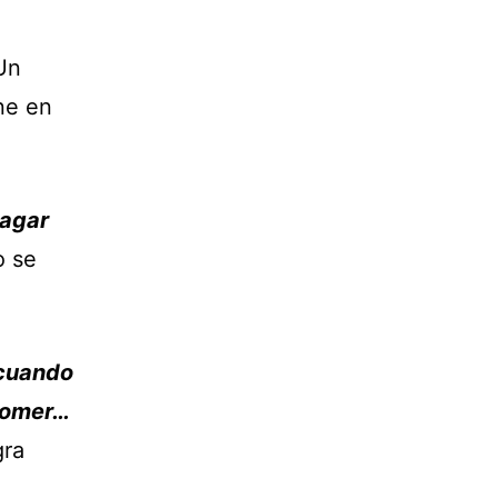
Un
ne en
pagar
o se
 cuando
 comer…
gra