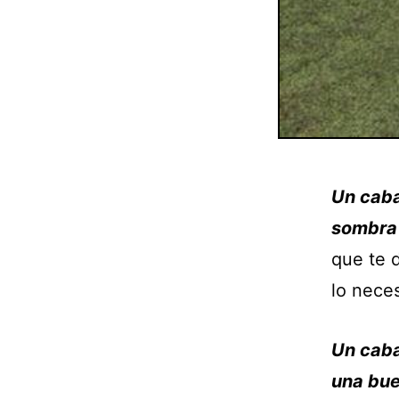
Un caba
sombra 
que te 
lo neces
Un caba
una bu