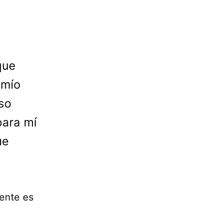
que
 mío
eso
para mí
ue
ente es