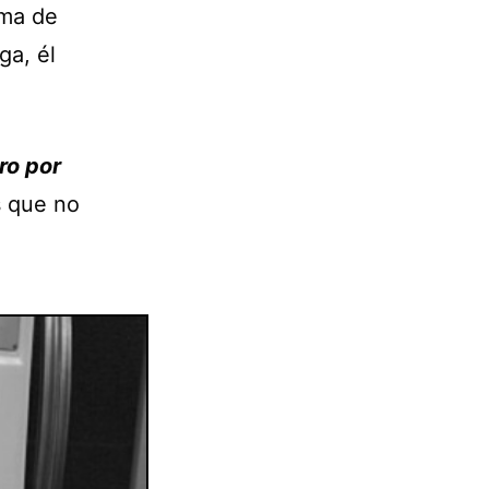
ima de
ga, él
ro por
s que no