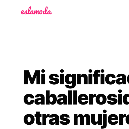
Es la Moda
Mi signific
caballerosid
otras mujer