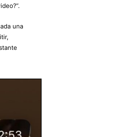
ideo?”.
cada una
ir,
stante