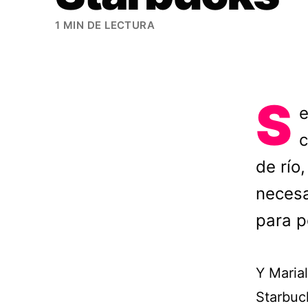
1 MIN DE LECTURA
S
e
c
de río
necesa
para p
Y Marial
Starbuck