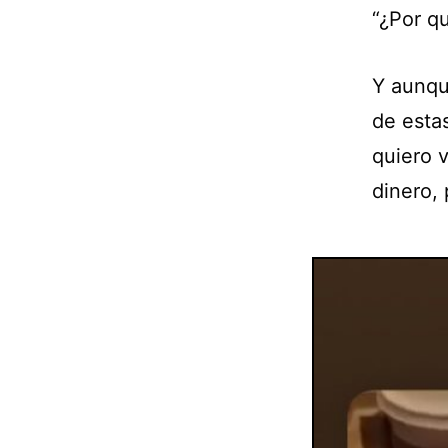
“¿Por q
Y aunqu
de esta
quiero v
dinero,