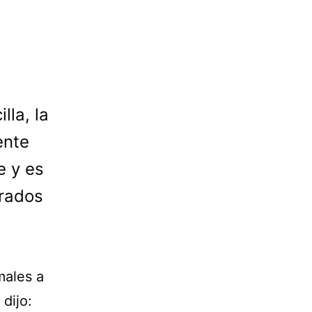
lla, la
ente
e y es
erados
males a
 dijo: