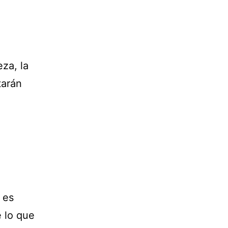
za, la
tarán
 es
e lo que