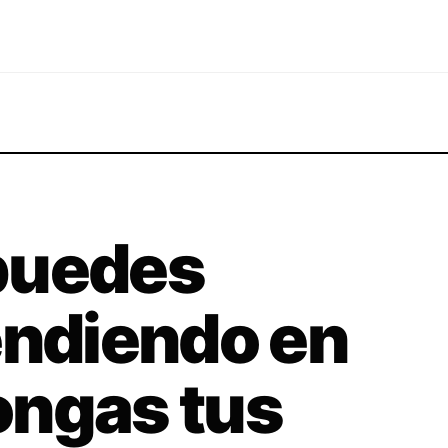
puedes
endiendo en
ongas tus