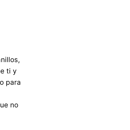
illos,
 ti y
to para
que no
a