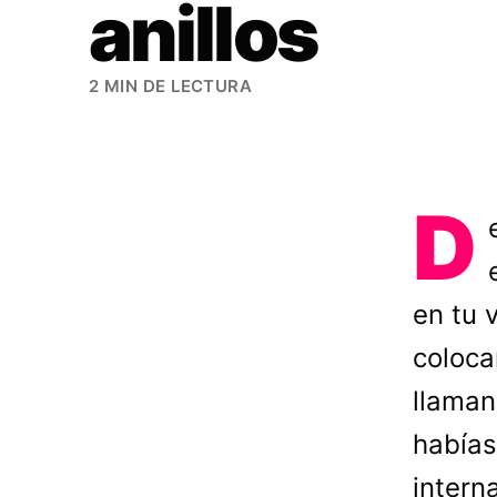
anillos
2 MIN DE LECTURA
D
en tu 
coloca
llaman
habías
intern