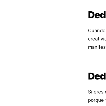
Ded
Cuando c
creativi
manifes
Ded
Si eres 
porque 