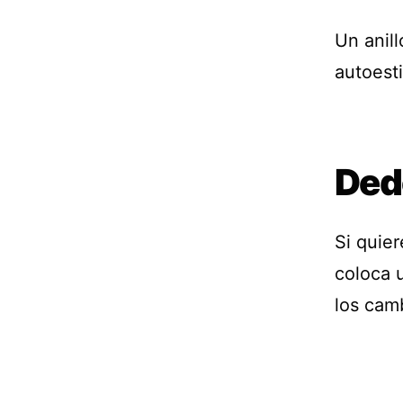
Un anill
autoesti
Ded
Si quie
coloca 
los camb