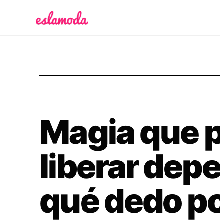
Es la Moda
Magia que 
liberar dep
qué dedo p