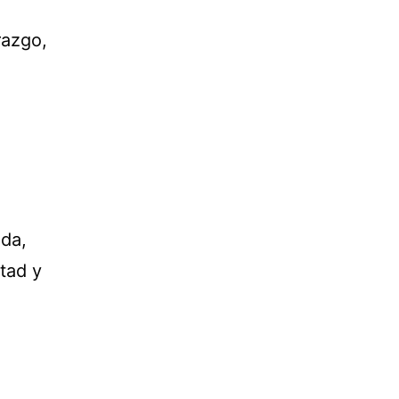
razgo,
ida,
tad y