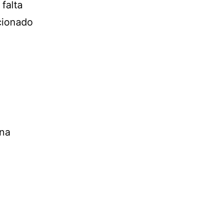
 falta
ncionado
una