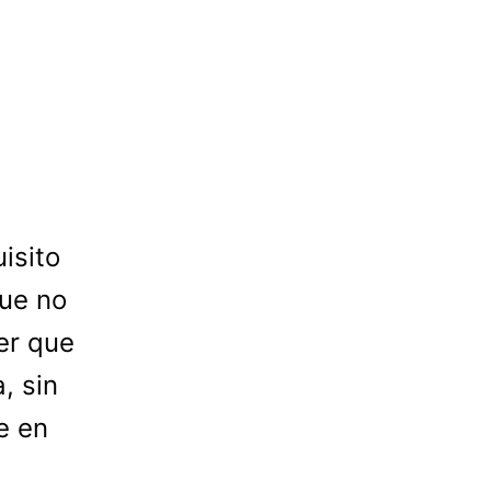
isito
ue no
er que
, sin
e en