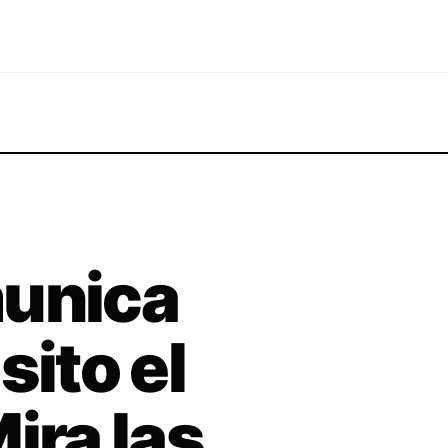
munica
sito el
ira las