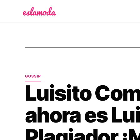
Es la Moda
GOSSIP
Luisito Co
ahora es Lui
Plagiador ¡M