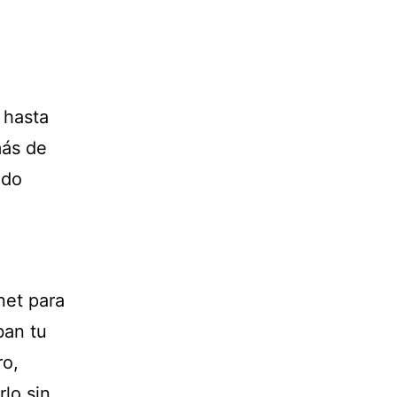
 hasta
más de
ndo
net para
ban tu
ro,
rlo sin