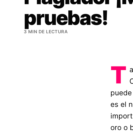
pruebas!
3 MIN DE LECTURA
T
a
C
puede 
es el 
import
oro o 