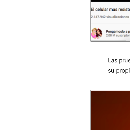
Las pru
su prop