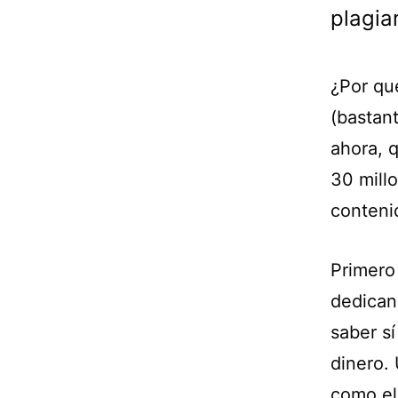
plagia
¿Por qu
(bastan
ahora, 
30 mill
conteni
Primero
dedican
saber sí
dinero. 
como el 