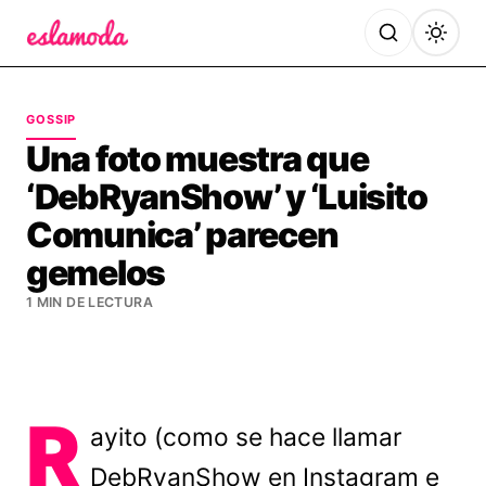
Es la Moda
GOSSIP
Una foto muestra que
‘DebRyanShow’ y ‘Luisito
Comunica’ parecen
gemelos
1 MIN DE LECTURA
R
ayito (como se hace llamar
DebRyanShow en Instagram e