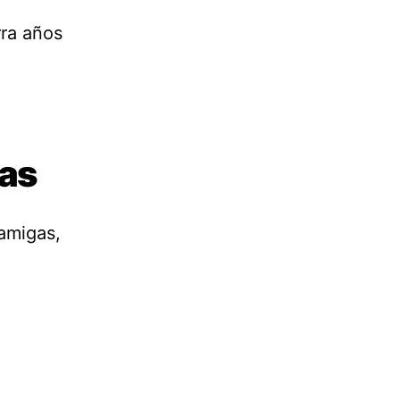
rra años
cas
 amigas,