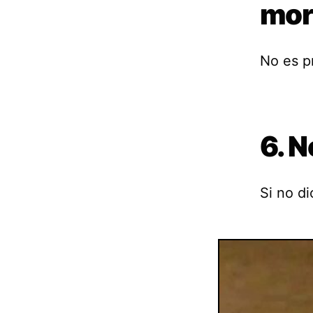
mori
No es pr
6. N
Si no di