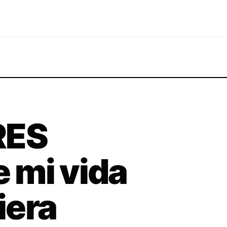
RES
 mi vida
iera