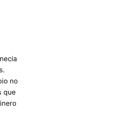
necia
s.
pio no
s que
dinero