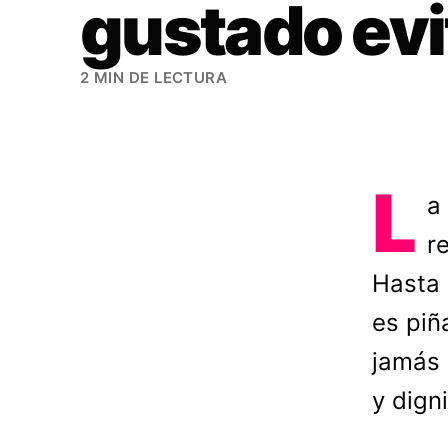
gustado evi
2 MIN DE LECTURA
L
a
r
Hasta 
es piñ
jamás 
y dign