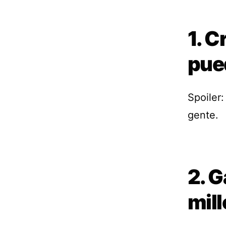
1. C
pue
Spoiler:
gente.
2. G
mill