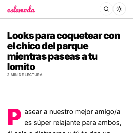
Es la Moda
Looks para coquetear con
el chico del parque
mientras paseas a tu
lomito
2 MIN DE LECTURA
P
asear a nuestro mejor amigo/a
es súper relajante para ambos,