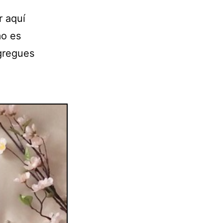
r aquí
mo es
gregues