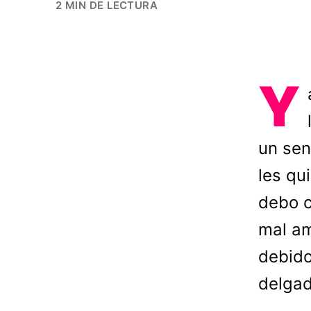
2 MIN DE LECTURA
Y
un sen
les qu
debo c
mal am
debido
delga