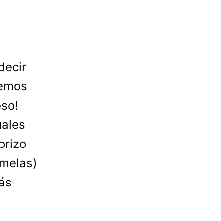
decir
nemos
eso!
uales
orizo
rmelas)
ás