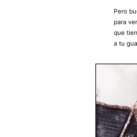
Pero bu
para ver
que tie
a tu gu