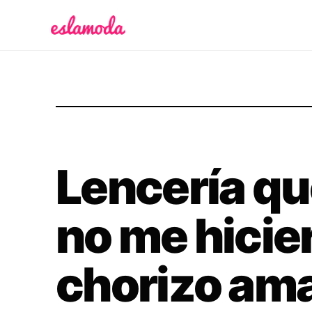
Es la Moda
Lencería qu
no me hicie
chorizo am