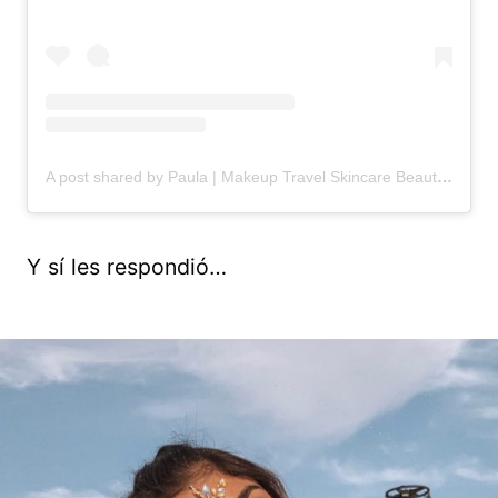
A post shared by Paula | Makeup Travel Skincare Beauty Tutorials (@pautips)
Y sí les respondió…