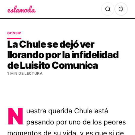
Es la Moda
GOSSIP
La Chule se dejó ver
llorando por la infidelidad
de Luisito Comunica
1 MIN DE LECTURA
N
uestra querida Chule está
pasando por uno de los peores
momentos de su vida, y es que si de