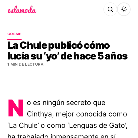
Es la Moda
GOSSIP
La Chule publicó cómo
lucía su ‘yo’ de hace 5 años
1 MIN DE LECTURA
N
o es ningún secreto que
Cinthya, mejor conocida como
‘La Chule’ o como ‘Lenguas de Gato’,
ha trabajado inmensamente en sí