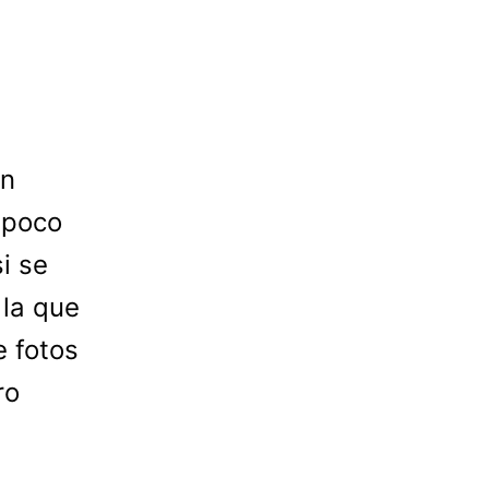
en
 poco
i se
 la que
e fotos
ro