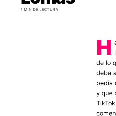
1 MIN DE LECTURA
H
de lo 
deba a
pedía 
y que 
TikTok
coment