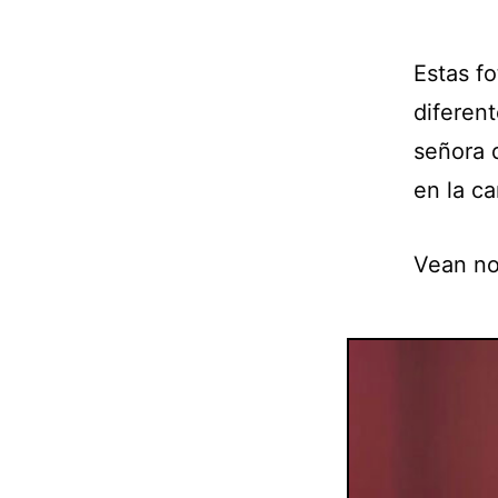
Estas f
diferen
señora 
en la c
Vean no