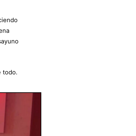
ciendo
uena
esayuno
 todo.