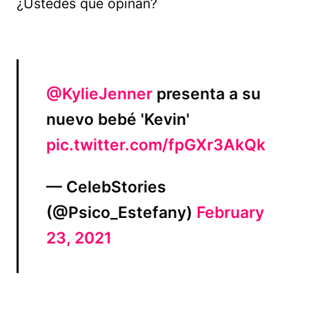
¿Ustedes qué opinan?
@KylieJenner
presenta a su
nuevo bebé 'Kevin'
pic.twitter.com/fpGXr3AkQk
— CelebStories
(@Psico_Estefany)
February
23, 2021