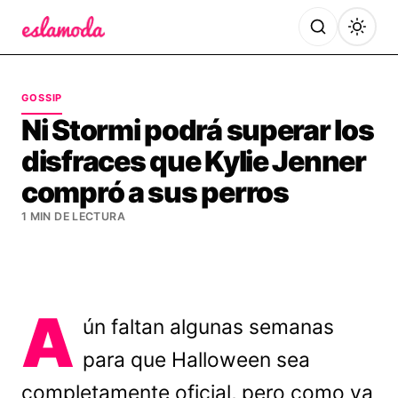
Es la Moda
GOSSIP
Ni Stormi podrá superar los
disfraces que Kylie Jenner
compró a sus perros
1 MIN DE LECTURA
A
ún faltan algunas semanas
para que Halloween sea
completamente oficial, pero como ya