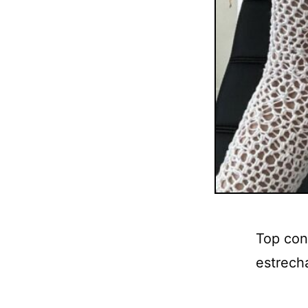
Top con
estrech