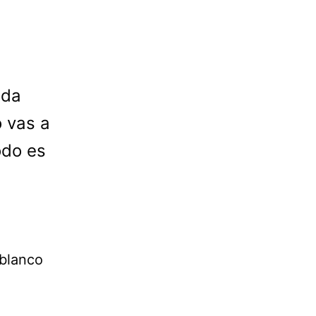
oda
o vas a
odo es
 blanco