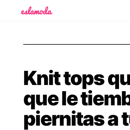
Es la Moda
Knit tops q
que le tiemb
piernitas a 