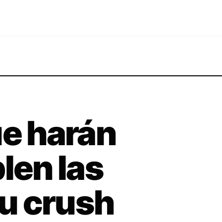
ue harán
len las
tu crush