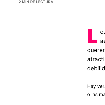
2 MIN DE LECTURA
L
o
a
querer
atract
debili
Hay ver
o las m