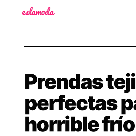
Es la Moda
Prendas tej
perfectas p
horrible frí