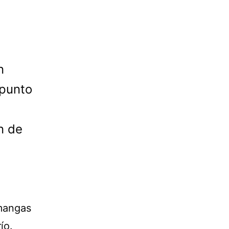
n
 punto
n de
 mangas
ío.