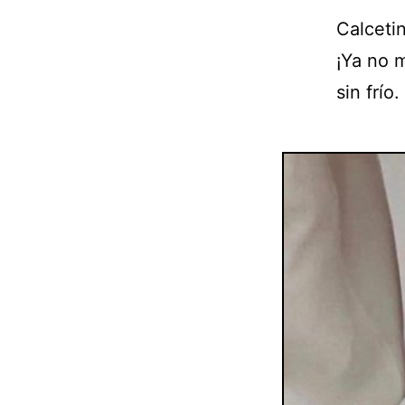
Calceti
¡Ya no 
sin frío.