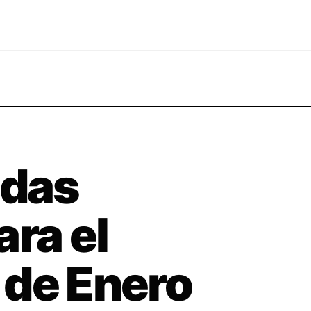
idas
ara el
o de Enero