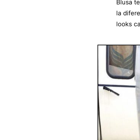
Blusa t
la difer
looks c