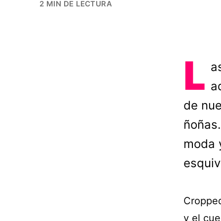
2 MIN DE LECTURA
L
a
a
de nue
ñoñas.
moda y
esquiv
Cropped
y el cue