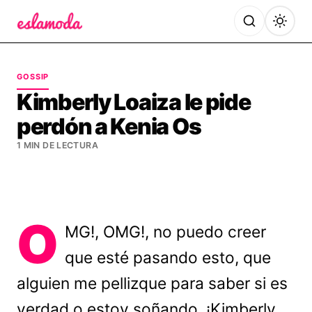
Es la Moda
GOSSIP
Kimberly Loaiza le pide
perdón a Kenia Os
1 MIN DE LECTURA
O
MG!, OMG!, no puedo creer
que esté pasando esto, que
alguien me pellizque para saber si es
verdad o estoy soñando, ¡Kimberly