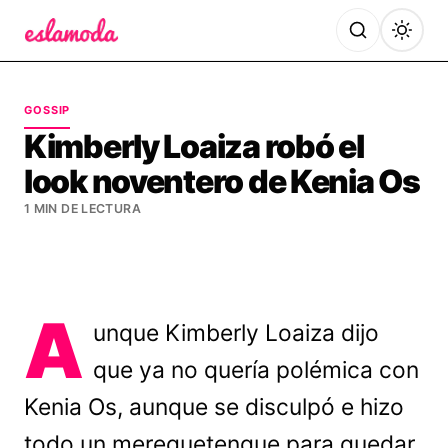
Es la Moda
GOSSIP
Kimberly Loaiza robó el
look noventero de Kenia Os
1 MIN DE LECTURA
A
unque Kimberly Loaiza dijo
que ya no quería polémica con
Kenia Os, aunque se disculpó e hizo
todo un merequetengue para quedar