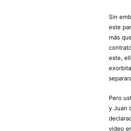
Sin emb
este par
más que
contrat
este, e
exorbit
separar
Pero us
y Juan 
declara
video e