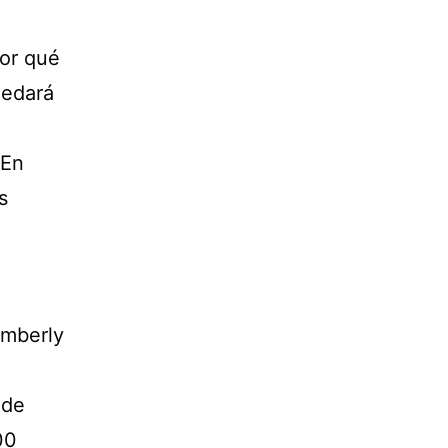
or qué
uedará
n
 En
s
imberly
 de
00