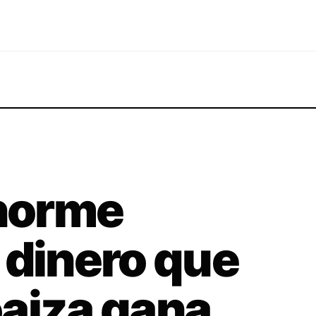
enorme
 dinero que
aiza gana