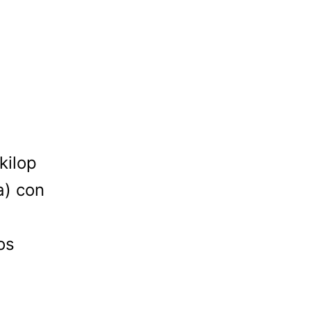
kilop
a) con
os