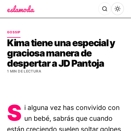
Es la Moda
GOSSIP
Kima tiene una especial y
graciosa manera de
despertar a JD Pantoja
1 MIN DE LECTURA
S
i alguna vez has convivido con
un bebé, sabrás que cuando
están creciendo suelen soltar golpes