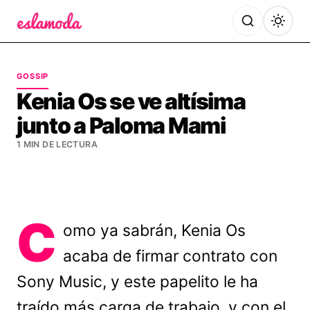
Es la Moda
GOSSIP
Kenia Os se ve altísima
junto a Paloma Mami
1 MIN DE LECTURA
C
omo ya sabrán, Kenia Os
acaba de firmar contrato con
Sony Music, y este papelito le ha
traído más carga de trabajo, y con el