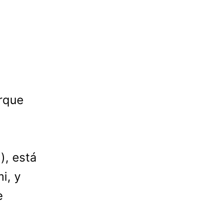
rque
), está
i, y
e