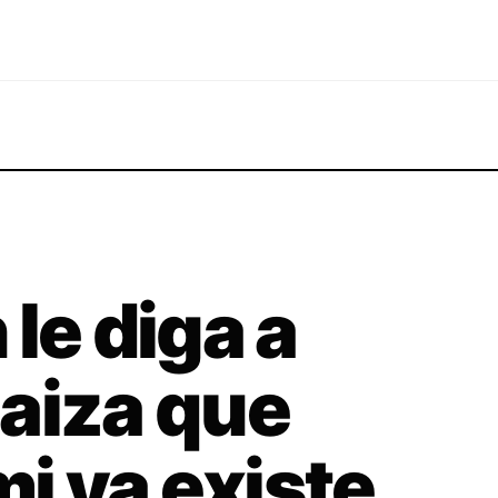
le diga a
aiza que
i ya existe