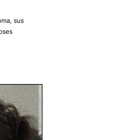
oma, sus
poses