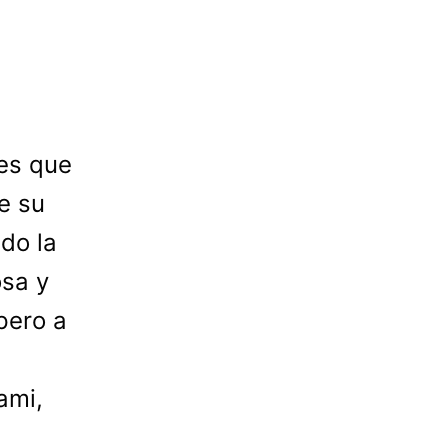
es que
e su
ido la
osa y
pero a
ami,