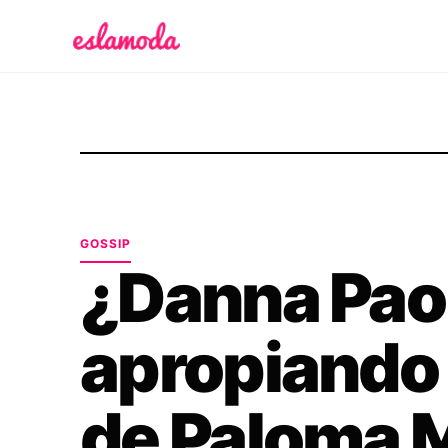
Es la Moda
GOSSIP
¿Danna Paol
apropiando 
de Paloma 