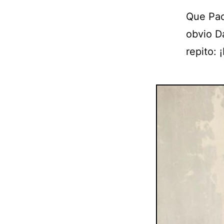
Que Pao
obvio D
repito: