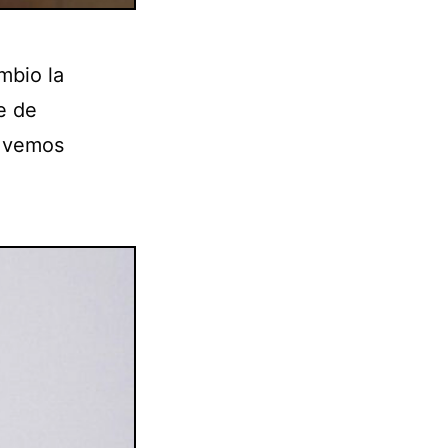
mbio la
e de
a vemos