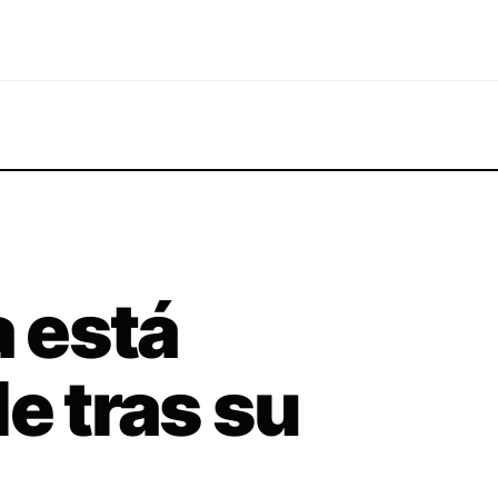
a está
e tras su