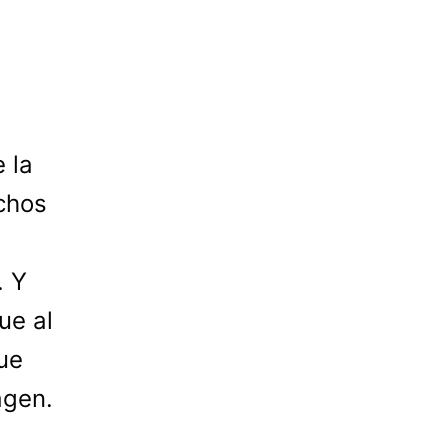
 la
chos
. Y
ue al
ue
agen.