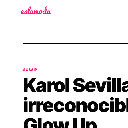
Es la Moda
GOSSIP
Karol Sevill
irreconocibl
Glow Up