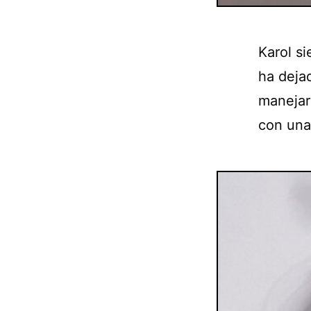
Karol s
ha deja
manejar
con una