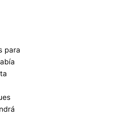
s para
había
ta
Pues
endrá