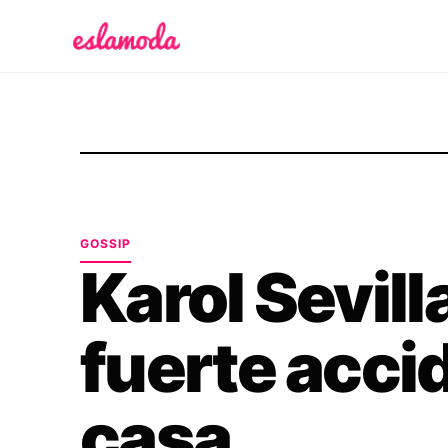
Es la Moda
GOSSIP
Karol Sevill
fuerte acci
casa