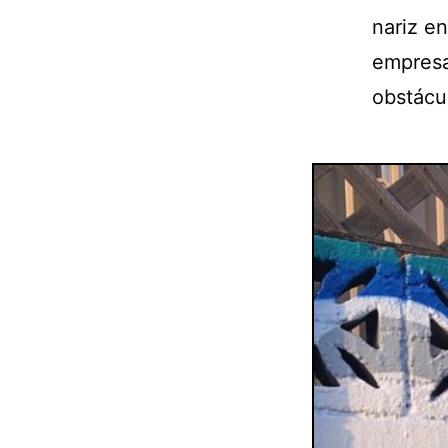
nariz en
empresa
obstácu