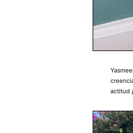
Yasmeen
creenci
actitud