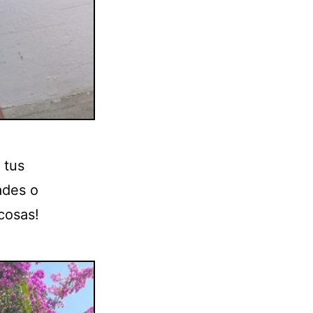
 tus
ades o
cosas!