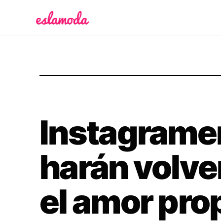
Es la Moda
Instagramer
harán volver
el amor pro