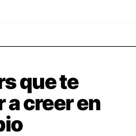
s que te
 a creer en
pio