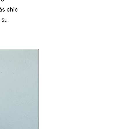
ás chic
 su