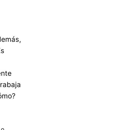
 demás,
Es
ente
trabaja
Cómo?
 o