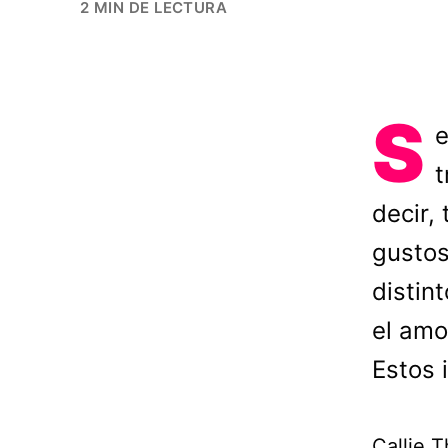
2 MIN DE LECTURA
S
e
t
decir,
gustos
distint
el amo
Estos 
Callie 