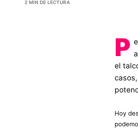
2 MIN DE LECTURA
P
e
a
el tal
casos,
potenc
Hoy des
podemos