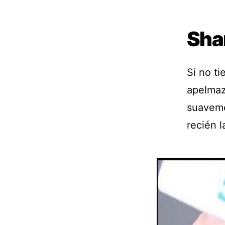
Sha
Si no ti
apelmaza
suaveme
recién l