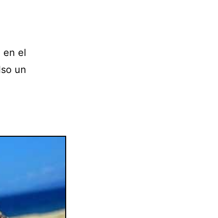
 en el
lso un