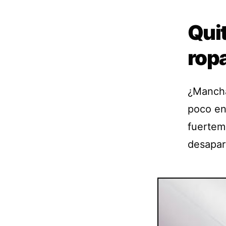
Quit
rop
¿Mancha
poco en
fuertem
desapar