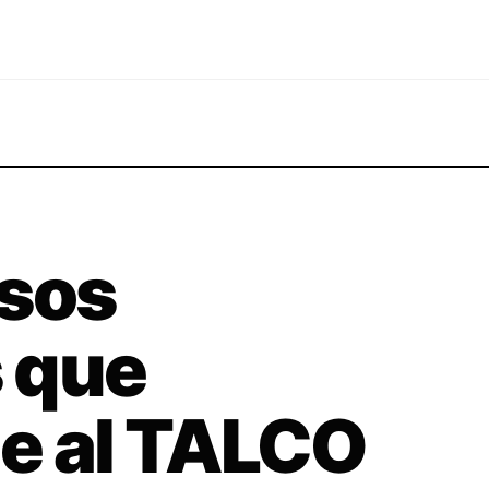
usos
 que
le al TALCO