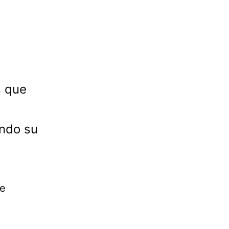
s que
ando su
ue