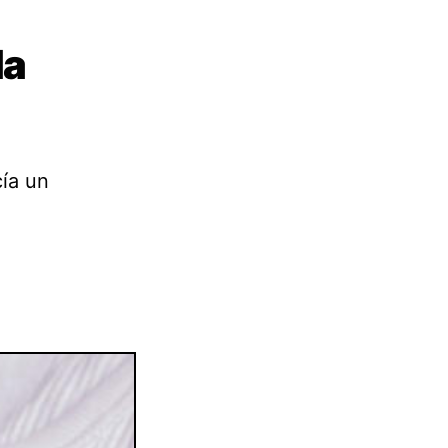
la
cía un