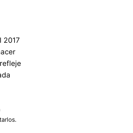
al 2017
hacer
refleje
vada
h
arlos.