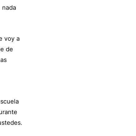
o nada
e voy a
te de
eas
escuela
urante
 ustedes.