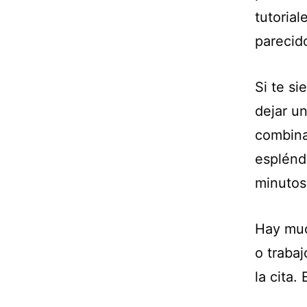
tutoria
parecid
Si te si
dejar un
combina
esplénd
minutos
Hay muc
o traba
la cita.