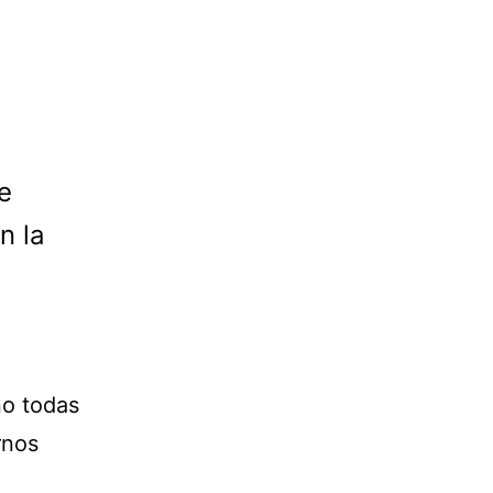
e
n la
no todas
rnos