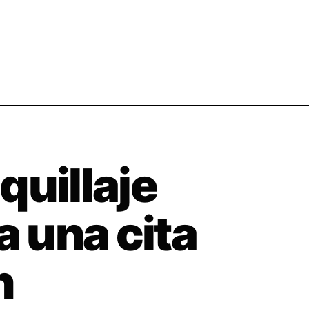
quillaje
a una cita
h