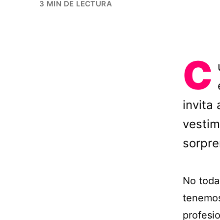
3 MIN DE LECTURA
C
invita
vestim
sorpre
No toda
tenemos
profesi