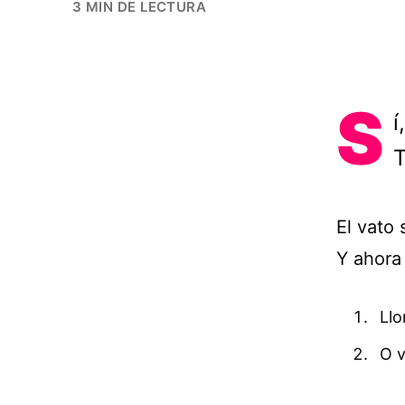
3 MIN DE LECTURA
S
í
T
El vato
Y ahora
Llo
O v