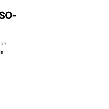
 SO-
 de
la”