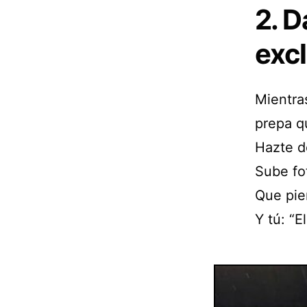
2. 
excl
Mientra
prepa q
Hazte d
Sube fot
Que pie
Y tú: “E