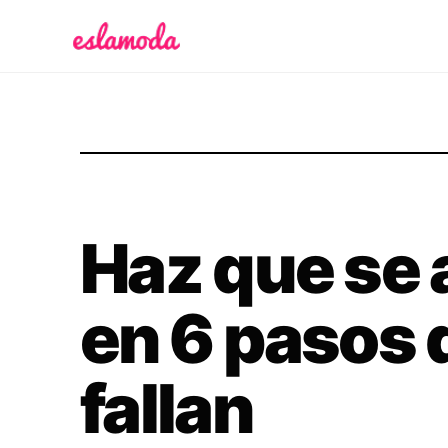
Es la Moda
Haz que se 
en 6 pasos
fallan