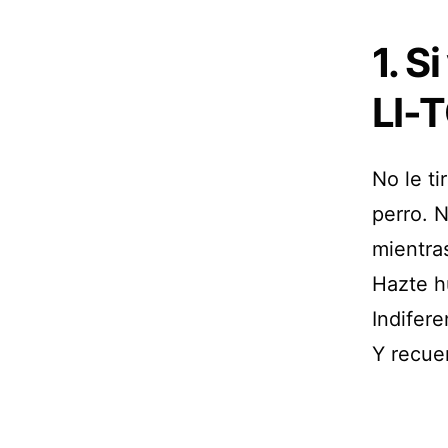
1. S
LI-
No le ti
perro. 
mientras
Hazte h
Indifere
Y recuer