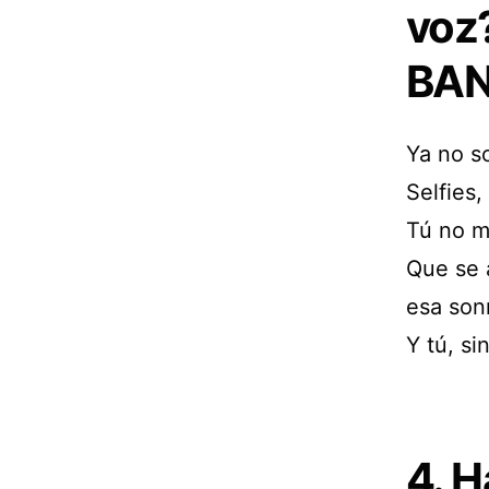
voz
BA
Ya no s
Selfies,
Tú no m
Que se 
esa son
Y tú, si
4. H