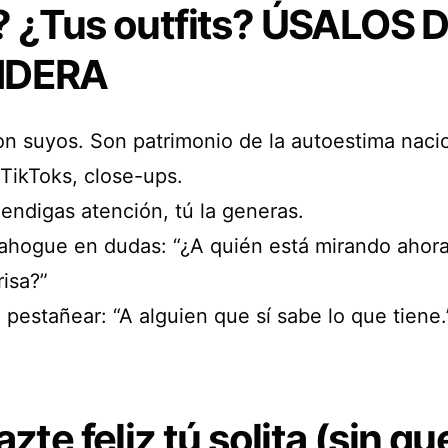
? ¿Tus outfits? ÚSALOS 
NDERA
on suyos. Son patrimonio de la autoestima nacio
 TikToks, close-ups.
endigas atención, tú la generas.
ahogue en dudas: “¿A quién está mirando ahor
risa?”
n pestañear: “A alguien que sí sabe lo que tiene.
azte feliz tú solita (sin qu