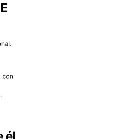
DE
nal.
a con
”
e él