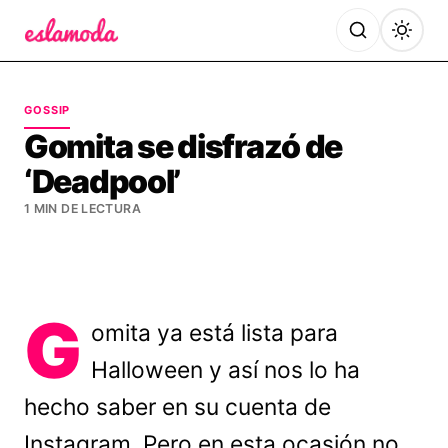
Es la Moda
GOSSIP
Gomita se disfrazó de
‘Deadpool’
1 MIN DE LECTURA
G
omita ya está lista para
Halloween y así nos lo ha
hecho saber en su cuenta de
Instagram. Pero en esta ocasión no