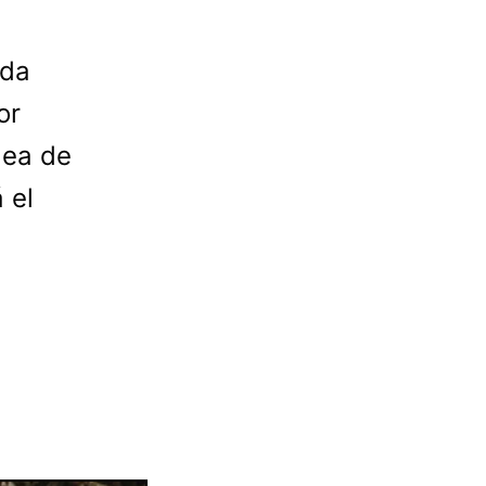
ada
or
dea de
 el
l