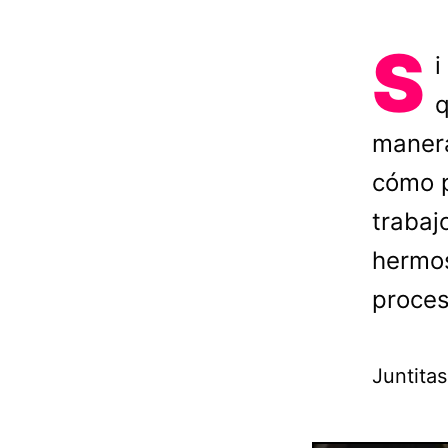
S
i
q
manera
cómo p
trabaj
hermos
proces
Juntita