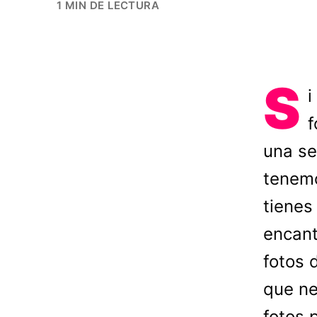
1 MIN DE LECTURA
S
i
f
una se
tenemo
tienes
encant
fotos 
que ne
fotos 