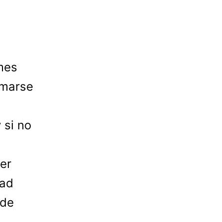
mes
omarse
 si no
er
tad
 de