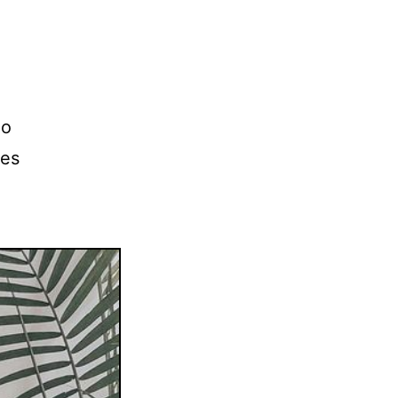
No
des