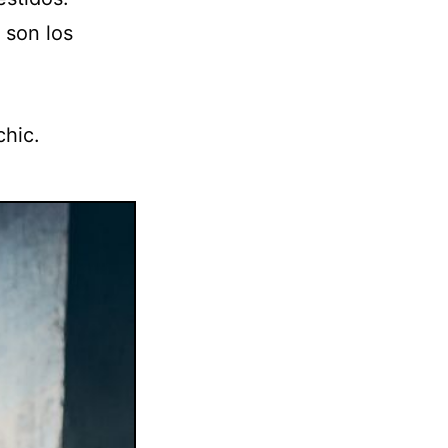
 son los
chic.