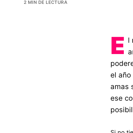
2 MIN DE LECTURA
E
l
a
podere
el año
amas s
ese co
posibi
Si no ti