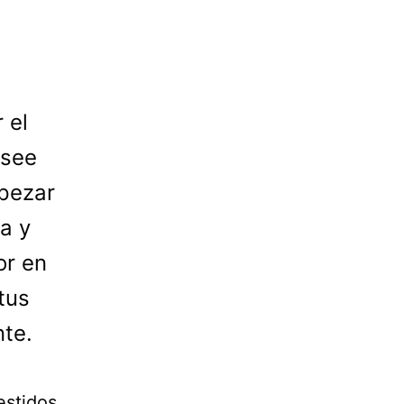
 el
osee
mpezar
sa y
or en
tus
nte.
estidos.