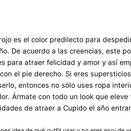
 rojo es el color predilecto para despedir
ño. De acuerdo a las creencias, este p
s para atraer felicidad y amor y así e
 con el pie derecho. Si eres supersticio
erlo, entonces no sólo uses ropa interi
lor. Ármate con todo un look que eleve 
lidades de atraer a Cupido el año entra
enes idea de qué outfit usar y no eres muy de v