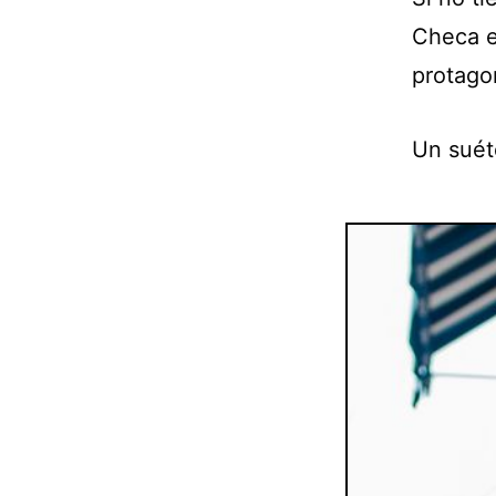
Checa e
protago
Un suéte