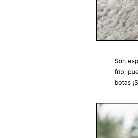
Son esp
frío, p
botas ¡S