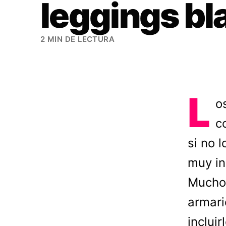
leggings bl
2 MIN DE LECTURA
L
o
c
si no 
muy in
Mucho 
armari
inclui