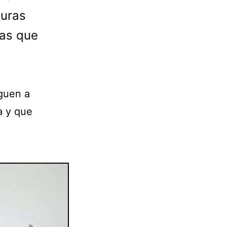
guras
tas que
guen a
a y que