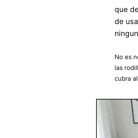
que de
de usa
ningun
No es n
las rodi
cubra a