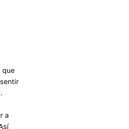
s que
sentir
.
r a
Así