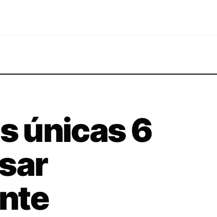
as únicas 6
sar
nte