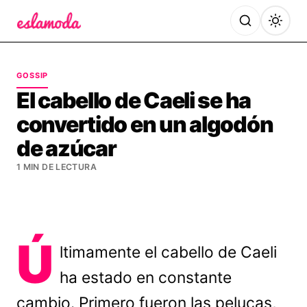
Es la Moda
GOSSIP
El cabello de Caeli se ha
convertido en un algodón
de azúcar
1 MIN DE LECTURA
Ú
ltimamente el cabello de Caeli
ha estado en constante
cambio. Primero fueron las pelucas,