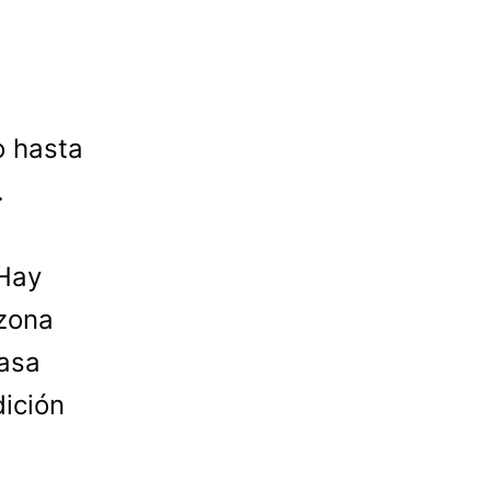
o hasta
.
 Hay
 zona
rasa
ición