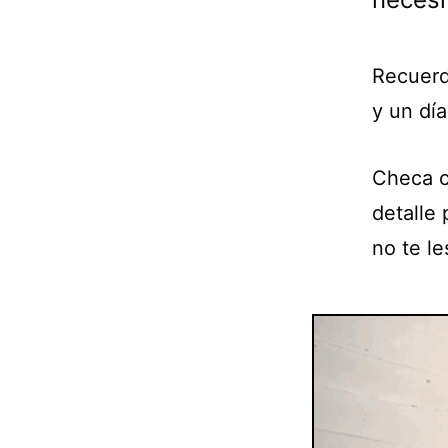
Recuerd
y un dí
Checa c
detalle 
no te le