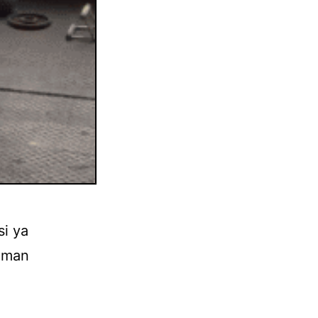
si ya
laman