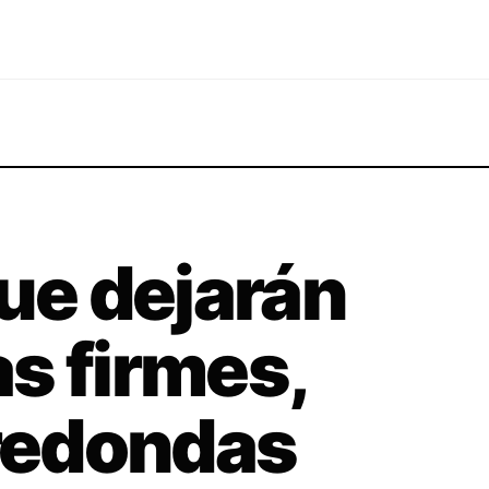
que dejarán
s firmes,
 redondas