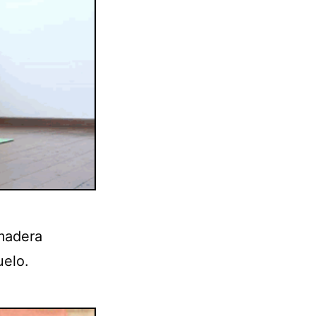
 madera
uelo.