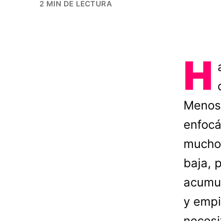
2 MIN DE LECTURA
H
Menos 
enfocá
muchos
baja, 
acumul
y empi
necesi