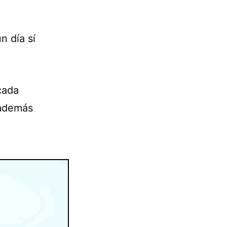
n día sí
.
cada
 además