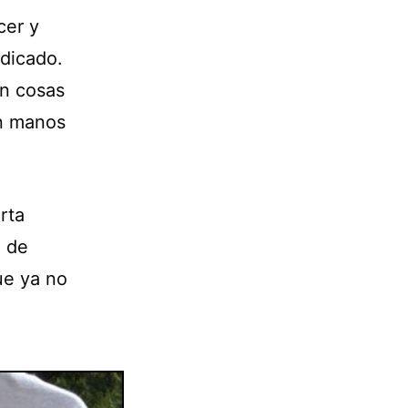
cer y
ndicado.
on cosas
on manos
rta
o de
ue ya no