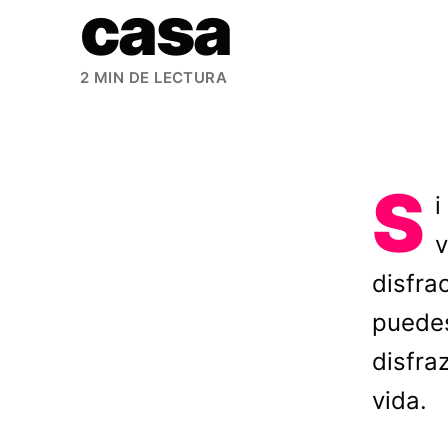
casa
2 MIN DE LECTURA
S
i
v
disfra
puedes
disfra
vida.