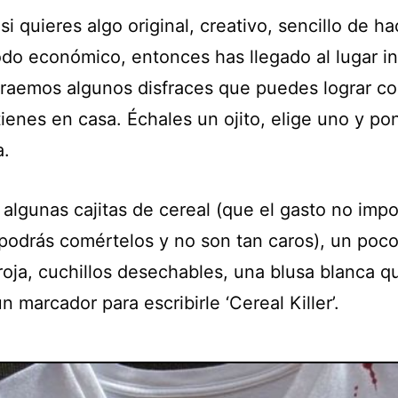
si quieres algo original, creativo, sencillo de ha
odo económico, entonces has llegado al lugar i
traemos algunos disfraces que puedes lograr c
tienes en casa. Échales un ojito, elige uno y p
a.
algunas cajitas de cereal (que el gasto no impo
podrás comértelos y no son tan caros), un poc
roja, cuchillos desechables, una blusa blanca q
n marcador para escribirle ‘Cereal Killer’.