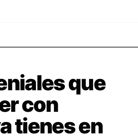
eniales que
er con
a tienes en