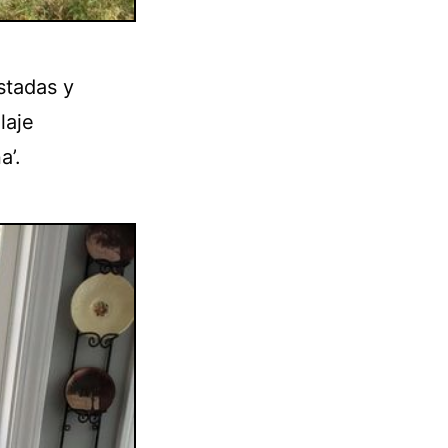
stadas y
laje
a’.