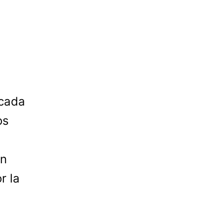
 cada
os
in
r la