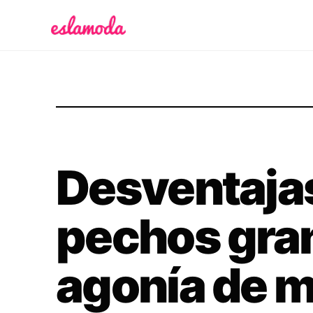
Es la Moda
Desventajas
pechos gra
agonía de 