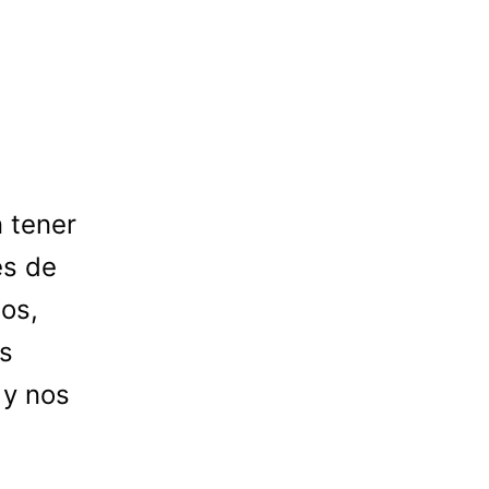
 tener
es de
os,
os
 y nos