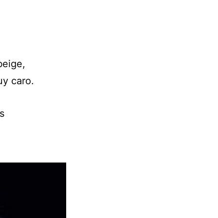
beige,
uy caro.
s