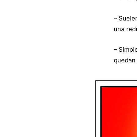
– Suele
una red
– Simpl
quedan 