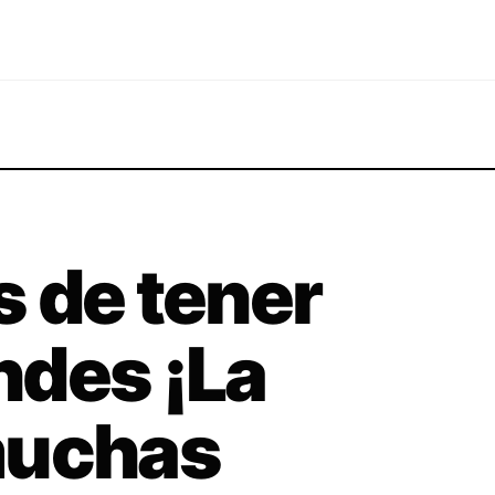
 de tener
ndes ¡La
muchas