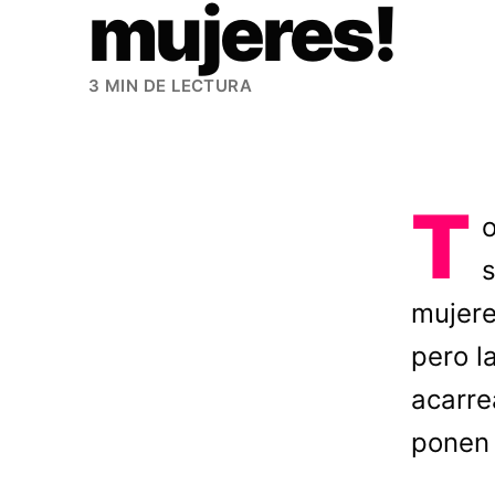
mujeres!
3 MIN DE LECTURA
T
o
s
mujere
pero l
acarre
ponen 