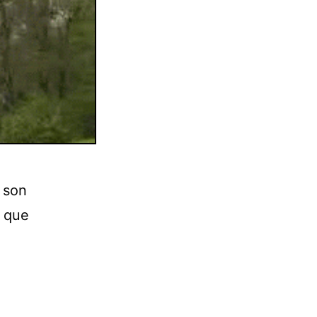
 son
s que