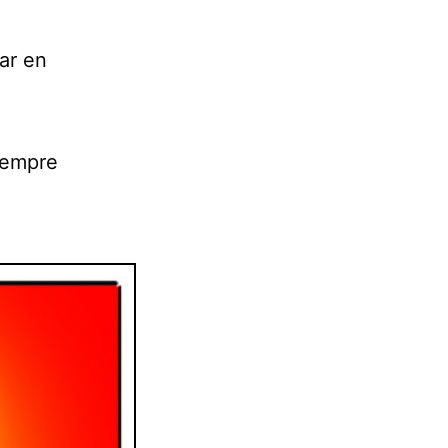
ar en
iempre