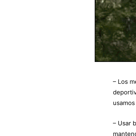
– Los m
deporti
usamos 
– Usar b
manteng