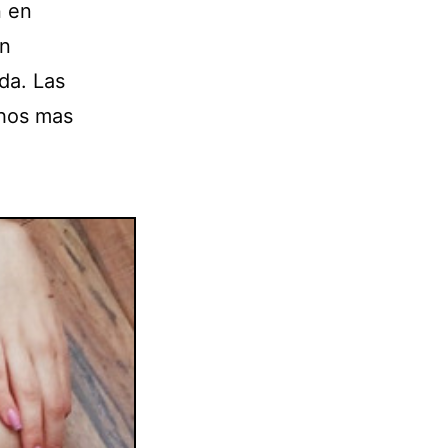
n en
en
da. Las
chos mas