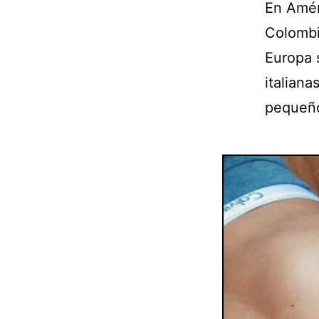
En Amér
Colombi
Europa 
italian
pequeño