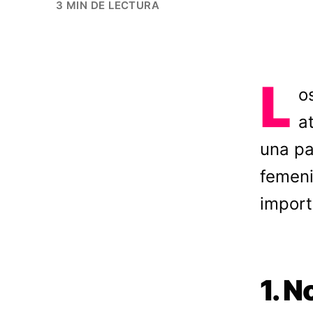
3 MIN DE LECTURA
L
o
a
una pa
femeni
import
1. N