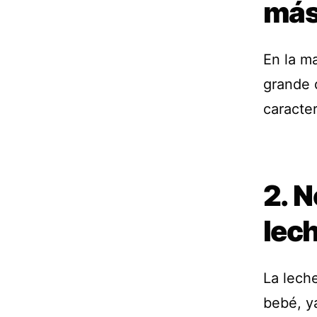
más 
En la m
grande 
caracter
2. N
lec
La lech
bebé, y