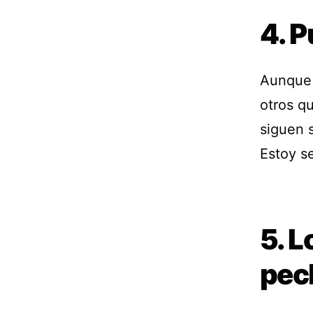
4. P
Aunque 
otros q
siguen 
Estoy se
5. L
pec