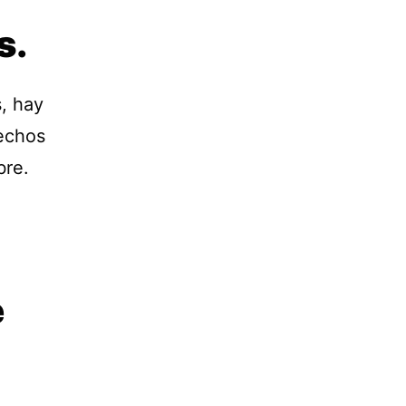
s.
, hay
pechos
bre.
e