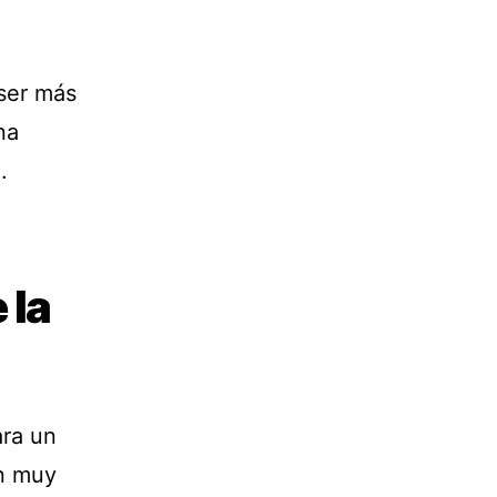
 ser más
na
.
 la
ara un
án muy