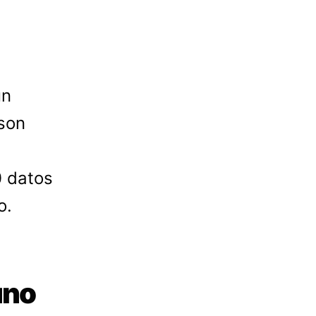
un
son
0 datos
o.
uno