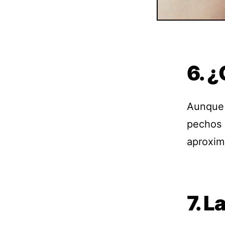
6. 
Aunque e
pechos 
aproxim
7. L