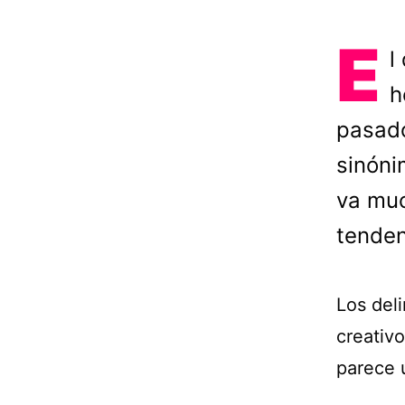
E
l
h
pasado
sinóni
va muc
tenden
Los del
creativo
parece u