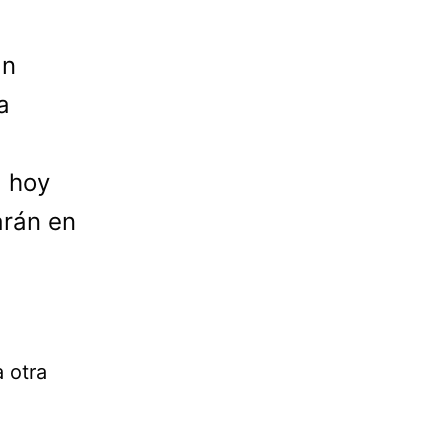
an
a
, hoy
arán en
a otra