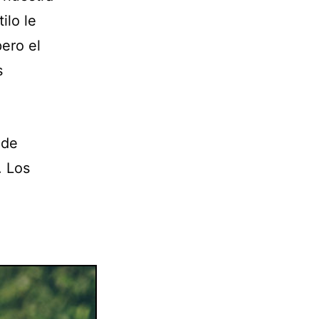
ilo le
ero el
s
 de
. Los