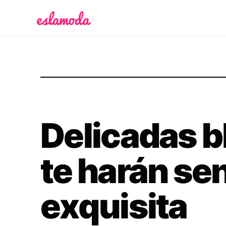
Es la Moda
Delicadas b
te harán sen
exquisita