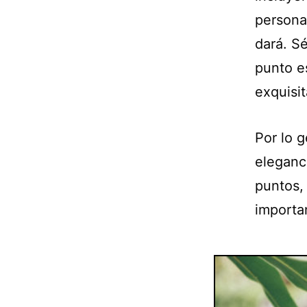
persona
dará. S
punto e
exquisit
Por lo 
eleganc
puntos, 
importa