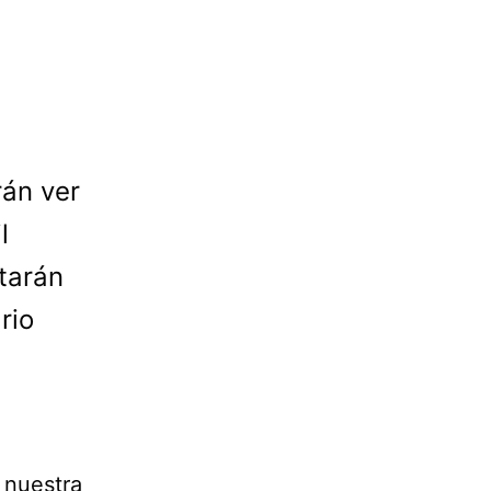
rán ver
l
tarán
rio
 nuestra