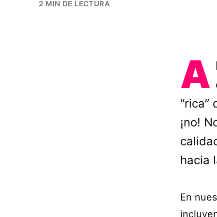
2 MIN DE LECTURA
A
“rica” 
¡no! N
calida
hacia 
En nues
incluye