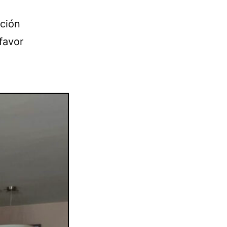
cción
favor