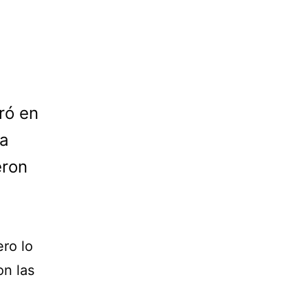
ró en
ia
eron
ro lo
on las