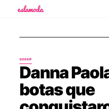
Es la Moda
GOSSIP
Danna Paola
botas que
conquistaro