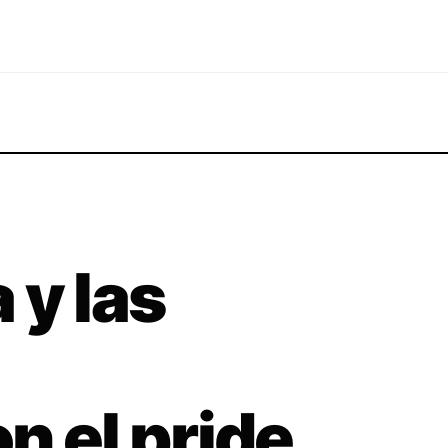
 y las
n el pride