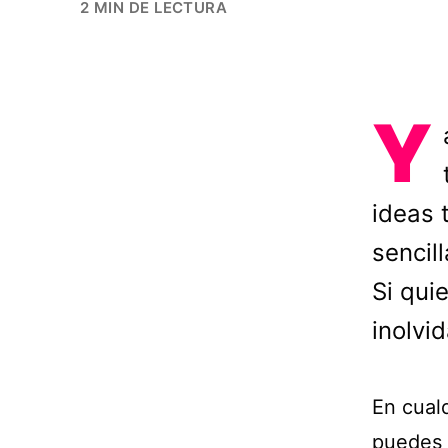
2 MIN DE LECTURA
Y
ideas 
sencil
Si qui
inolvi
En cualq
puedes 