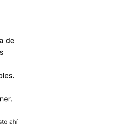
a de
s
bles.
ner.
sto ahí