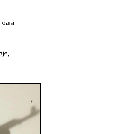
 dará
aje,