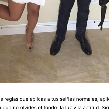
s reglas que aplicas a tus selfies normales, apl
í que no olvides el fondo, la luz y la actitud. Si