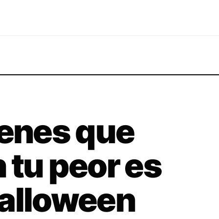
ienes que
 tu peor es
Halloween