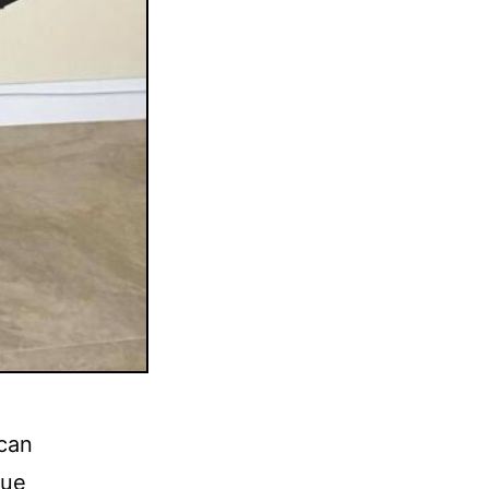
ican
gue