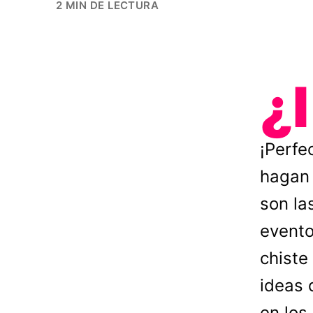
2 MIN DE LECTURA
¿I
¡Perfe
hagan 
son la
evento
chiste
ideas 
en los