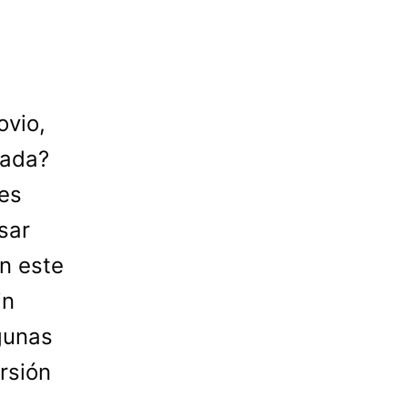
ovio,
nada?
ces
sar
en este
in
lgunas
rsión